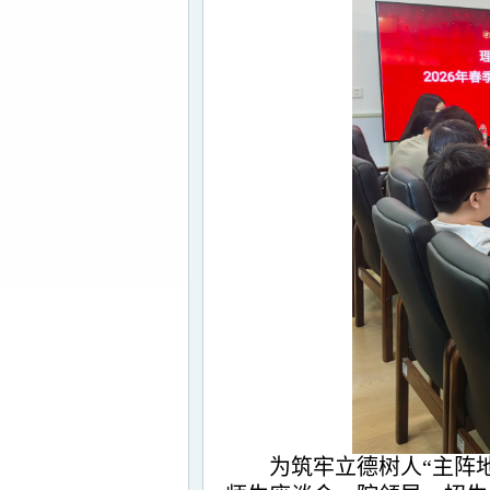
为筑牢立德树人
“主阵