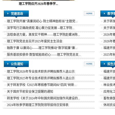
理工学院召开2026年春季学...
党建思政
教学
·
理工学院开展“清廉润初心·院士精神励担当”主题党...
·
关于转发
·
深学笃行正确政绩观 凝心聚力促发展 --理工学院...
·
关于转发
·
汲取奋进力量，激发实干精神——理工学院赴螺洲陈...
·
2026
·
理工学院党总支召开2025年度民主生活会
·
2026
·
融数于廉 以廉润心——理工学院推动“数字赋廉”廉...
·
福建开放
·
服务基层担使命 数智赋能践初心——理工学院党总支...
·
2025
公告通知
招生
·
理工学院2026年专业技术职务评聘拟推荐人选公示
·
福建开放
·
理工学院2025年专业技术职务评聘拟推荐人选公示
·
福建开放
·
关于转发学校《2025年寒假春节期间纠“四风”树新...
·
林业技
·
关于国庆节前安全保卫提醒的通知
·
应用化
·
转发学校《关于2024年中秋国庆期间加强作风建设的...
·
畜牧兽
·
2024年秋季学期理工学院院领导接待日安排表
·
休闲农