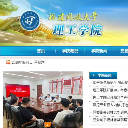
首页
|
学院概况
|
学院新闻
|
党
2026年8月8日 星期六
学院新闻
·
实干争先稳招生 凝心聚力
·
理工学院开展2026年
·
理工学院召开2026年
·
深挖专业育人内核 打造
·
党委副书记林志华到理
·
党委副书记林志华到理
1
2
3
4
5
6